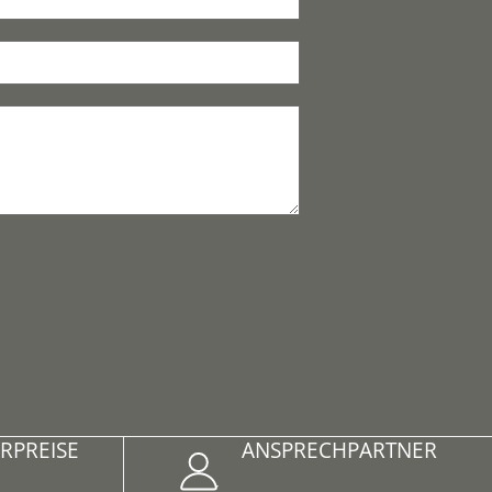
R­PREISE
ANSPRECH­PARTNER